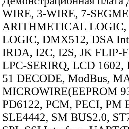
Демонстрационная плата д
WIRE, 3-WIRE, 7-SEGME
ARITHMETICAL LOGIC, C
LOGIC, DMX512, DSA Inte
IRDA, I2C, I2S, JK FLIP-
LPC-SERIRQ, LCD 1602, L
51 DECODE, ModBus, M
MICROWIRE(EEPROM 93C
PD6122, PCM, PECI, PM BU
SLE4442, SM BUS2.0, ST7