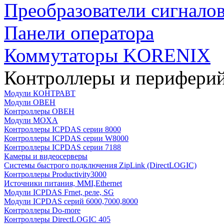
Преобразователи сигнало
Панели оператора
Коммутаторы KORENIX
Контроллеры и периферий
Модули КОНТРАВТ
Модули ОВЕН
Контроллеры ОВЕН
Модули MOXA
Контроллеры ICPDAS серии 8000
Контроллеры ICPDAS серии W8000
Контроллеры ICPDAS серии 7188
Камеры и видеосерверы
Системы быстрого подключения ZipLink (DirectLOGIC)
Контроллеры Productivity3000
Источники питания, MMI,Ethernet
Модули ICPDAS Frnet, реле, SG
Модули ICPDAS серий 6000,7000,8000
Контроллеры Do-more
Контроллеры DirectLOGIC 405