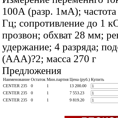
100А (разр. 1мА); частота
Гц; сопротивление до 1 к
прозвон; обхват 28 мм; ре
удержание; 4 разряда; под
(ААА)?2; масса 270 г
Предложения
Наименование
Остаток
Мин.партия
Цена (руб.)
Купить
CENTER 235
0
1
13 200.00
CENTER 235
0
1
7 553.23
CENTER 235
0
1
9 819.20