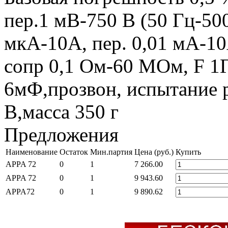
пер.1 мВ-750 В (50 Гц-500
мкА-10А, пер. 0,01 мА-10
сопр 0,1 Ом-60 МОм, F
6мФ,прозвон, испытание p
В,масса 350 г
Предложения
Наименование
Остаток
Мин.партия
Цена (руб.)
Купить
APPA 72
0
1
7 266.00
APPA 72
0
1
9 943.60
APPA72
0
1
9 890.62