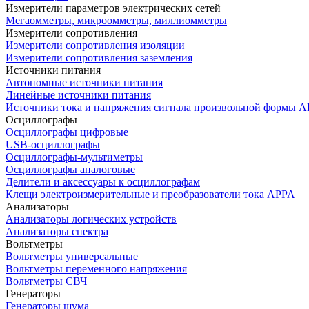
Измерители параметров электрических сетей
Мегаомметры, микроомметры, миллиомметры
Измерители сопротивления
Измерители сопротивления изоляции
Измерители сопротивления заземления
Источники питания
Автономные источники питания
Линейные источники питания
Источники тока и напряжения сигнала произвольной формы А
Осциллографы
Осциллографы цифровые
USB-осциллографы
Осциллографы-мультиметры
Осциллографы аналоговые
Делители и аксессуары к осциллографам
Клещи электроизмерительные и преобразователи тока APPA
Анализаторы
Анализаторы логических устройств
Анализаторы спектра
Вольтметры
Вольтметры универсальные
Вольтметры переменного напряжения
Вольтметры СВЧ
Генераторы
Генераторы шума