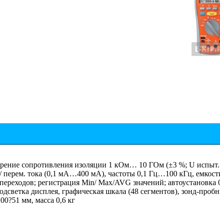
ение сопротивления изоляции 1 кОм… 10 ГОм (±3 %; U испыт. 2
./ перем. тока (0,1 мА…400 мА), частоты 0,1 Гц…100 кГц, емко
переходов; регистрация Min/ Max/AVG значений; автоустановка 0
одсветка дисплея, графическая шкала (48 сегментов), зонд-пробн
00?51 мм, масса 0,6 кг