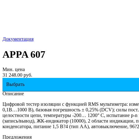
Документация
APPA 607
Мин. цена
31 248.00 руб.
Выбрать
Описание
Цифровой тестер изоляции с функцией RMS мультиметра: измер
0,1В…1000 В), базовая погрешность ± 0,25% (DCV); силы пост
целостности цепи, температуры -200… 1200° С, испытание p-n 
(запись/вывод), ЖК-индикатор (10000), 2 области индикации, п
конденсатора, питание 1,5 В?4 (тип АА), автовыключение, 96?2
Предложения