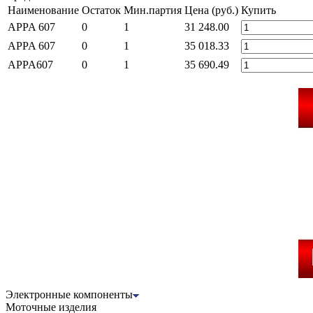
Наименование
Остаток
Мин.партия
Цена (руб.)
Купить
APPA 607
0
1
31 248.00
APPA 607
0
1
35 018.33
APPA607
0
1
35 690.49
Электронные компоненты
Моточные изделия