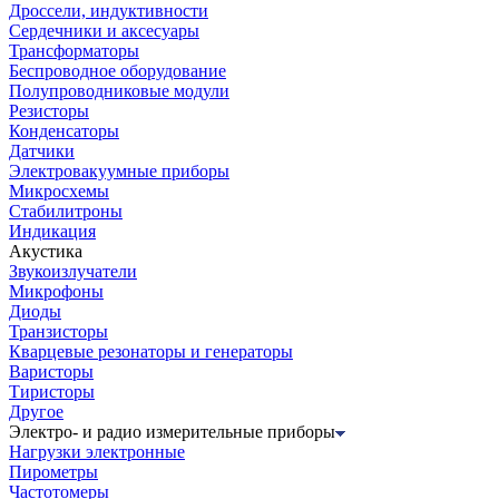
Дроссели, индуктивности
Сердечники и аксесуары
Трансформаторы
Беспроводное оборудование
Полупроводниковые модули
Резисторы
Конденсаторы
Датчики
Электровакуумные приборы
Микросхемы
Стабилитроны
Индикация
Акустика
Звукоизлучатели
Микрофоны
Диоды
Транзисторы
Кварцевые резонаторы и генераторы
Варисторы
Тиристоры
Другое
Электро- и радио измерительные приборы
Нагрузки электронные
Пирометры
Частотомеры