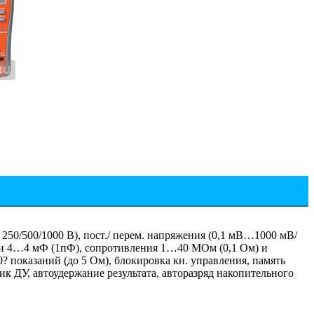
50/500/1000 В), пост./ перем. напряжения (0,1 мВ…1000 мВ/
сти 4…4 мФ (1пФ), сопротивления 1…40 МОм (0,1 Ом) и
? показаний (до 5 Ом), блокировка кн. управления, память
ик ДУ, автоудержание результата, авторазряд накопительного