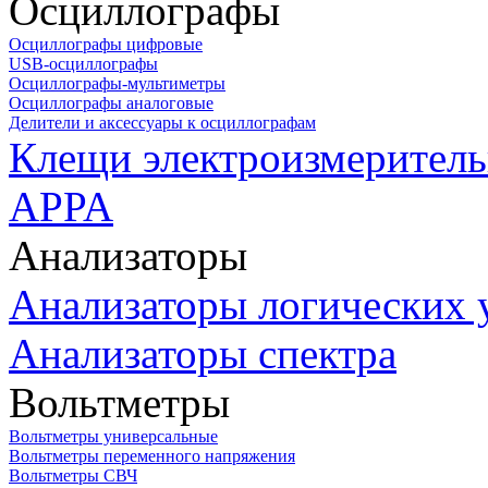
Осциллографы
Осциллографы цифровые
USB-осциллографы
Осциллографы-мультиметры
Осциллографы аналоговые
Делители и аксессуары к осциллографам
Клещи электроизмеритель
APPA
Анализаторы
Анализаторы логических 
Анализаторы спектра
Вольтметры
Вольтметры универсальные
Вольтметры переменного напряжения
Вольтметры СВЧ