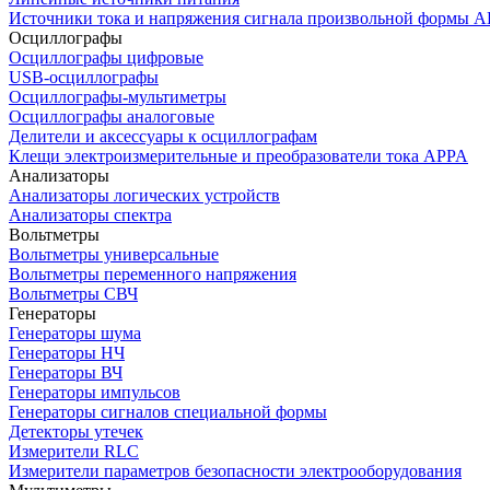
Источники тока и напряжения сигнала произвольной формы А
Осциллографы
Осциллографы цифровые
USB-осциллографы
Осциллографы-мультиметры
Осциллографы аналоговые
Делители и аксессуары к осциллографам
Клещи электроизмерительные и преобразователи тока APPA
Анализаторы
Анализаторы логических устройств
Анализаторы спектра
Вольтметры
Вольтметры универсальные
Вольтметры переменного напряжения
Вольтметры СВЧ
Генераторы
Генераторы шума
Генераторы НЧ
Генераторы ВЧ
Генераторы импульсов
Генераторы сигналов специальной формы
Детекторы утечек
Измерители RLC
Измерители параметров безопасности электрооборудования