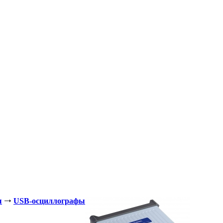
ы
USB-осциллографы