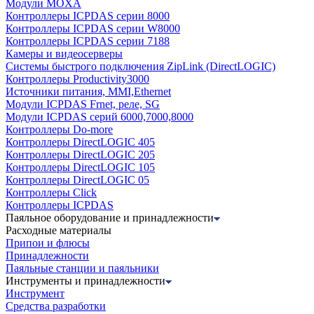
Модули MOXA
Контроллеры ICPDAS серии 8000
Контроллеры ICPDAS серии W8000
Контроллеры ICPDAS серии 7188
Камеры и видеосерверы
Системы быстрого подключения ZipLink (DirectLOGIC)
Контроллеры Productivity3000
Источники питания, MMI,Ethernet
Модули ICPDAS Frnet, реле, SG
Модули ICPDAS серий 6000,7000,8000
Контроллеры Do-more
Контроллеры DirectLOGIC 405
Контроллеры DirectLOGIC 205
Контроллеры DirectLOGIC 105
Контроллеры DirectLOGIC 05
Контроллеры Click
Контроллеры ICPDAS
Паяльное оборудование и принадлежности
Расходные материалы
Припои и флюсы
Принадлежности
Паяльные станции и паяльники
Инструменты и принадлежности
Инструмент
Средства разработки