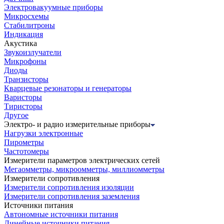
Электровакуумные приборы
Микросхемы
Стабилитроны
Индикация
Акустика
Звукоизлучатели
Микрофоны
Диоды
Транзисторы
Кварцевые резонаторы и генераторы
Варисторы
Тиристоры
Другое
Электро- и радио измерительные приборы
Нагрузки электронные
Пирометры
Частотомеры
Измерители параметров электрических сетей
Мегаомметры, микроомметры, миллиомметры
Измерители сопротивления
Измерители сопротивления изоляции
Измерители сопротивления заземления
Источники питания
Автономные источники питания
Линейные источники питания