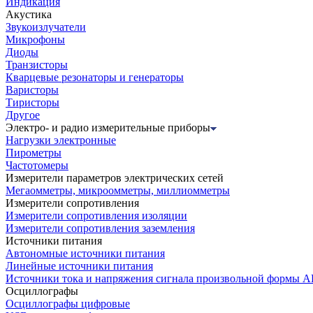
Индикация
Акустика
Звукоизлучатели
Микрофоны
Диоды
Транзисторы
Кварцевые резонаторы и генераторы
Варисторы
Тиристоры
Другое
Электро- и радио измерительные приборы
Нагрузки электронные
Пирометры
Частотомеры
Измерители параметров электрических сетей
Мегаомметры, микроомметры, миллиомметры
Измерители сопротивления
Измерители сопротивления изоляции
Измерители сопротивления заземления
Источники питания
Автономные источники питания
Линейные источники питания
Источники тока и напряжения сигнала произвольной формы А
Осциллографы
Осциллографы цифровые