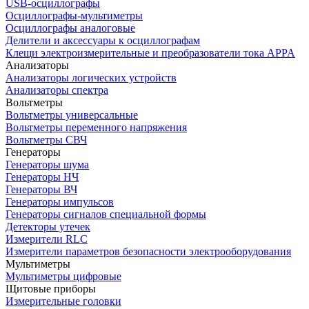
USB-осциллографы
Осциллографы-мультиметры
Осциллографы аналоговые
Делители и аксессуары к осциллографам
Клещи электроизмерительные и преобразователи тока APPA
Анализаторы
Анализаторы логических устройств
Анализаторы спектра
Вольтметры
Вольтметры универсальные
Вольтметры переменного напряжения
Вольтметры СВЧ
Генераторы
Генераторы шума
Генераторы НЧ
Генераторы ВЧ
Генераторы импульсов
Генераторы сигналов специальной формы
Детекторы утечек
Измерители RLC
Измерители параметров безопасности электрооборудования
Мультиметры
Мультиметры цифровые
Щитовые приборы
Измерительные головки