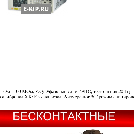
01 Ом - 100 МОм, Z/Q/D/фазовый сдвиг/ЭПС, тест-сигнал 20 Гц - 
, калибровка ХХ/ КЗ / нагрузка, ?-измерения/ % / режим свипир