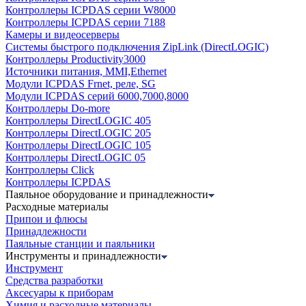
Контроллеры ICPDAS серии W8000
Контроллеры ICPDAS серии 7188
Камеры и видеосерверы
Системы быстрого подключения ZipLink (DirectLOGIC)
Контроллеры Productivity3000
Источники питания, MMI,Ethernet
Модули ICPDAS Frnet, реле, SG
Модули ICPDAS серий 6000,7000,8000
Контроллеры Do-more
Контроллеры DirectLOGIC 405
Контроллеры DirectLOGIC 205
Контроллеры DirectLOGIC 105
Контроллеры DirectLOGIC 05
Контроллеры Click
Контроллеры ICPDAS
Паяльное оборудование и принадлежности
Расходные материалы
Припои и флюсы
Принадлежности
Паяльные станции и паяльники
Инструменты и принадлежности
Инструмент
Средства разработки
Аксесуары к приборам
Химия и расходные материалы