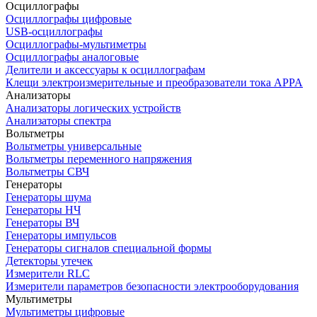
Осциллографы
Осциллографы цифровые
USB-осциллографы
Осциллографы-мультиметры
Осциллографы аналоговые
Делители и аксессуары к осциллографам
Клещи электроизмерительные и преобразователи тока APPA
Анализаторы
Анализаторы логических устройств
Анализаторы спектра
Вольтметры
Вольтметры универсальные
Вольтметры переменного напряжения
Вольтметры СВЧ
Генераторы
Генераторы шума
Генераторы НЧ
Генераторы ВЧ
Генераторы импульсов
Генераторы сигналов специальной формы
Детекторы утечек
Измерители RLC
Измерители параметров безопасности электрооборудования
Мультиметры
Мультиметры цифровые