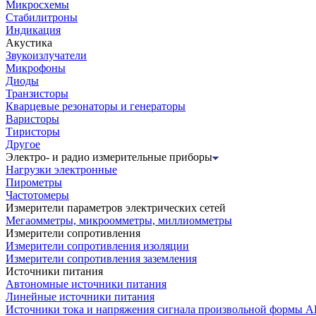
Микросхемы
Стабилитроны
Индикация
Акустика
Звукоизлучатели
Микрофоны
Диоды
Транзисторы
Кварцевые резонаторы и генераторы
Варисторы
Тиристоры
Другое
Электро- и радио измерительные приборы
Нагрузки электронные
Пирометры
Частотомеры
Измерители параметров электрических сетей
Мегаомметры, микроомметры, миллиомметры
Измерители сопротивления
Измерители сопротивления изоляции
Измерители сопротивления заземления
Источники питания
Автономные источники питания
Линейные источники питания
Источники тока и напряжения сигнала произвольной формы А