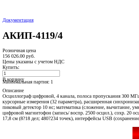
Документация
АКИП-4119/4
Розничная цена
156 026.00 руб.
Цены указаны с учетом НДС
Купить:
В корзину
Минимальная партия: 1
Описание
Осциллограф цифровой, 4 канала, полоса пропускания 300 МГц, 
курсорные измерения (32 параметра), расширенная синхронизация (
пиковый детектор 10 нс; математика (сложение, вычитание, умно
цифровой магнитофон (запись/ воспр. 2500 осцил.), сохр. 20 осц
17,8 см (8?18 дел; 480?234 точек), интерфейсы USB (сохранение