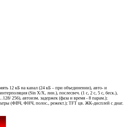
ть 12 кБ на канал (24 кБ – при объединении), авто- и
ерполяция (Sin X/X, лин.), послесвеч. (1 с, 2 с, 5 с, беск.),
8/ 256), автоизм. задержек (фаза и время - 8 парам.);
ильтры (ФВЧ, ФНЧ, полос., режект.); TFT цв. ЖК-дисплей с диаг.