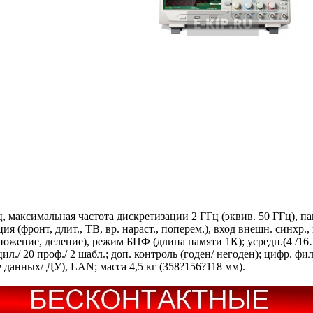
максимальная частота дискретизации 2 ГГц (эквив. 50 ГГц), памя
фронт, длит., ТВ, вр. нараст., поперем.), вход внешн. синхр., инт
жение, деление), режим БПФ (длина памяти 1К); усредн.(4 /16…12
ил./ 20 проф./ 2 шабл.; доп. контроль (годен/ негоден); цифр. ф
 данных/ ДУ), LAN; масса 4,5 кг (358?156?118 мм).