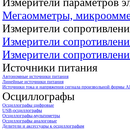
Измерители параметров э
Мегаомметры, микроомм
Измерители сопротивлени
Измерители сопротивлени
Измерители сопротивлени
Источники питания
Автономные источники питания
Линейные источники питания
Источники тока и напряжения сигнала произвольной формы А
Осциллографы
Осциллографы цифровые
USB-осциллографы
Осциллографы-мультиметры
Осциллографы аналоговые
Делители и аксессуары к осциллографам