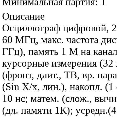
Минимальная партия: 1
Описание
Осциллограф цифровой, 2 
60 МГц, макс. частота дис
ГГц), память 1 М на канал 
курсорные измерения (32 
(фронт, длит., ТВ, вр. нар
(Sin X/х, лин.), накопл. (1 
10 нс; матем. (слож., выч
(дл. памяти 1К); усредн.(