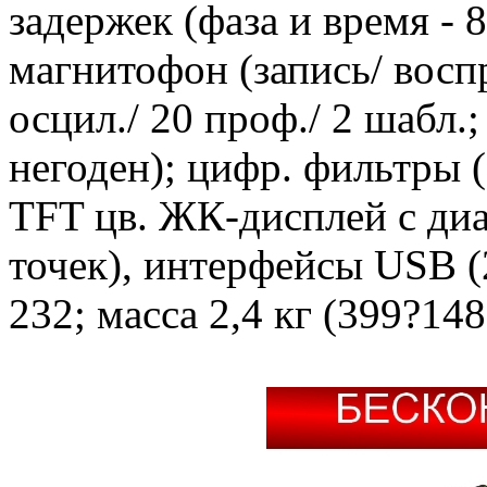
задержек (фаза и время - 
магнитофон (запись/ воспр
осцил./ 20 проф./ 2 шабл.;
негоден); цифр. фильтры 
TFT цв. ЖК-дисплей с диаг
точек), интерфейсы USB (
232; масса 2,4 кг (399?14