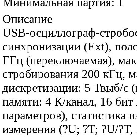
Минимальная партия: 1
Описание
USB-осциллограф-стробос
синхронизации (Ext), пол
ГГц (переключаемая), мак
стробирования 200 кГц, ма
дискретизации: 5 Твыб/с (
памяти: 4 К/канал, 16 би
параметров), статистика 
измерения (?U; ?T; ?U/?T,