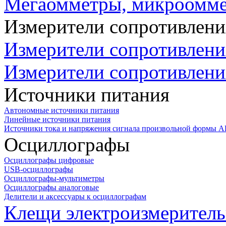
Мегаомметры, микроомм
Измерители сопротивлени
Измерители сопротивлени
Измерители сопротивлени
Источники питания
Автономные источники питания
Линейные источники питания
Источники тока и напряжения сигнала произвольной формы А
Осциллографы
Осциллографы цифровые
USB-осциллографы
Осциллографы-мультиметры
Осциллографы аналоговые
Делители и аксессуары к осциллографам
Клещи электроизмеритель