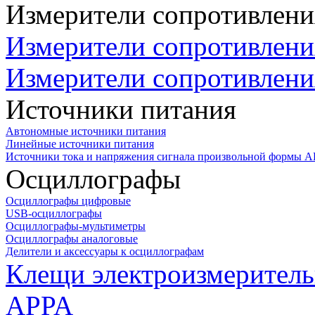
Измерители сопротивлени
Измерители сопротивлени
Измерители сопротивлени
Источники питания
Автономные источники питания
Линейные источники питания
Источники тока и напряжения сигнала произвольной формы А
Осциллографы
Осциллографы цифровые
USB-осциллографы
Осциллографы-мультиметры
Осциллографы аналоговые
Делители и аксессуары к осциллографам
Клещи электроизмеритель
APPA