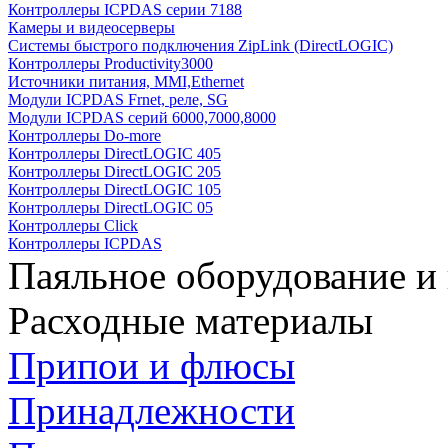
Контроллеры ICPDAS серии 7188
Камеры и видеосерверы
Системы быстрого подключения ZipLink (DirectLOGIC)
Контроллеры Productivity3000
Источники питания, MMI,Ethernet
Модули ICPDAS Frnet, реле, SG
Модули ICPDAS серий 6000,7000,8000
Контроллеры Do-more
Контроллеры DirectLOGIC 405
Контроллеры DirectLOGIC 205
Контроллеры DirectLOGIC 105
Контроллеры DirectLOGIC 05
Контроллеры Click
Контроллеры ICPDAS
Паяльное оборудование и
Расходные материалы
Припои и флюсы
Принадлежности