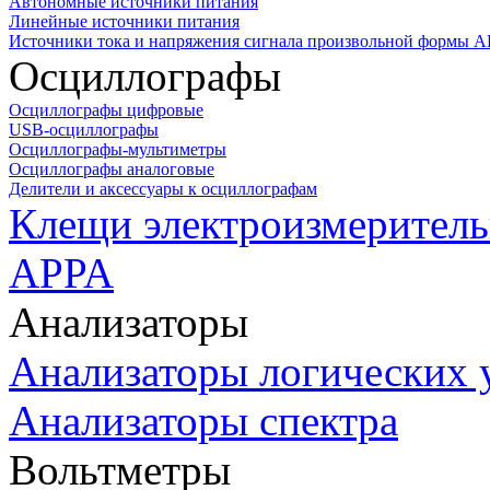
Автономные источники питания
Линейные источники питания
Источники тока и напряжения сигнала произвольной формы А
Осциллографы
Осциллографы цифровые
USB-осциллографы
Осциллографы-мультиметры
Осциллографы аналоговые
Делители и аксессуары к осциллографам
Клещи электроизмеритель
APPA
Анализаторы
Анализаторы логических 
Анализаторы спектра
Вольтметры