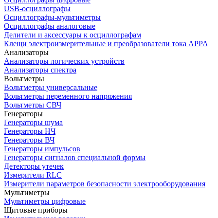
USB-осциллографы
Осциллографы-мультиметры
Осциллографы аналоговые
Делители и аксессуары к осциллографам
Клещи электроизмерительные и преобразователи тока APPA
Анализаторы
Анализаторы логических устройств
Анализаторы спектра
Вольтметры
Вольтметры универсальные
Вольтметры переменного напряжения
Вольтметры СВЧ
Генераторы
Генераторы шума
Генераторы НЧ
Генераторы ВЧ
Генераторы импульсов
Генераторы сигналов специальной формы
Детекторы утечек
Измерители RLC
Измерители параметров безопасности электрооборудования
Мультиметры
Мультиметры цифровые
Щитовые приборы