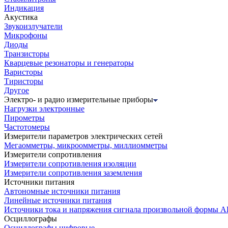
Индикация
Акустика
Звукоизлучатели
Микрофоны
Диоды
Транзисторы
Кварцевые резонаторы и генераторы
Варисторы
Тиристоры
Другое
Электро- и радио измерительные приборы
Нагрузки электронные
Пирометры
Частотомеры
Измерители параметров электрических сетей
Мегаомметры, микроомметры, миллиомметры
Измерители сопротивления
Измерители сопротивления изоляции
Измерители сопротивления заземления
Источники питания
Автономные источники питания
Линейные источники питания
Источники тока и напряжения сигнала произвольной формы А
Осциллографы
Осциллографы цифровые