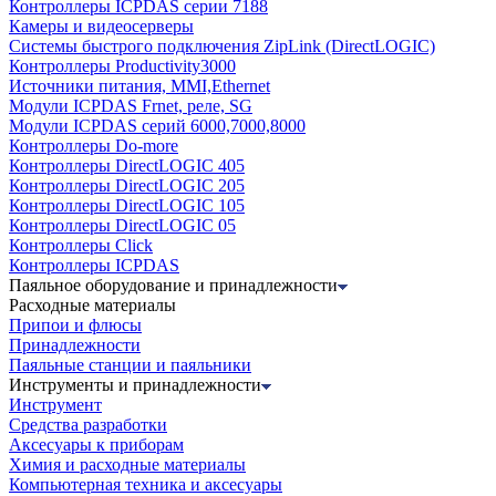
Контроллеры ICPDAS серии 7188
Камеры и видеосерверы
Системы быстрого подключения ZipLink (DirectLOGIC)
Контроллеры Productivity3000
Источники питания, MMI,Ethernet
Модули ICPDAS Frnet, реле, SG
Модули ICPDAS серий 6000,7000,8000
Контроллеры Do-more
Контроллеры DirectLOGIC 405
Контроллеры DirectLOGIC 205
Контроллеры DirectLOGIC 105
Контроллеры DirectLOGIC 05
Контроллеры Click
Контроллеры ICPDAS
Паяльное оборудование и принадлежности
Расходные материалы
Припои и флюсы
Принадлежности
Паяльные станции и паяльники
Инструменты и принадлежности
Инструмент
Средства разработки
Аксесуары к приборам
Химия и расходные материалы
Компьютерная техника и аксесуары