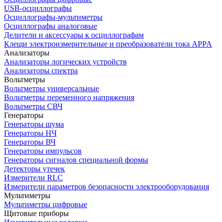
USB-осциллографы
Осциллографы-мультиметры
Осциллографы аналоговые
Делители и аксессуары к осциллографам
Клещи электроизмерительные и преобразователи тока APPA
Анализаторы
Анализаторы логических устройств
Анализаторы спектра
Вольтметры
Вольтметры универсальные
Вольтметры переменного напряжения
Вольтметры СВЧ
Генераторы
Генераторы шума
Генераторы НЧ
Генераторы ВЧ
Генераторы импульсов
Генераторы сигналов специальной формы
Детекторы утечек
Измерители RLC
Измерители параметров безопасности электрооборудования
Мультиметры
Мультиметры цифровые
Щитовые приборы