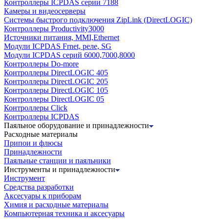
Контроллеры ICPDAS серии 7188
Камеры и видеосерверы
Системы быстрого подключения ZipLink (DirectLOGIC)
Контроллеры Productivity3000
Источники питания, MMI,Ethernet
Модули ICPDAS Frnet, реле, SG
Модули ICPDAS серий 6000,7000,8000
Контроллеры Do-more
Контроллеры DirectLOGIC 405
Контроллеры DirectLOGIC 205
Контроллеры DirectLOGIC 105
Контроллеры DirectLOGIC 05
Контроллеры Click
Контроллеры ICPDAS
Паяльное оборудование и принадлежности
Расходные материалы
Припои и флюсы
Принадлежности
Паяльные станции и паяльники
Инструменты и принадлежности
Инструмент
Средства разработки
Аксесуары к приборам
Химия и расходные материалы
Компьютерная техника и аксесуары