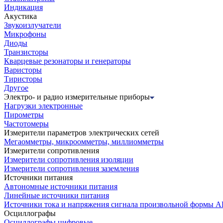
Индикация
Акустика
Звукоизлучатели
Микрофоны
Диоды
Транзисторы
Кварцевые резонаторы и генераторы
Варисторы
Тиристоры
Другое
Электро- и радио измерительные приборы
Нагрузки электронные
Пирометры
Частотомеры
Измерители параметров электрических сетей
Мегаомметры, микроомметры, миллиомметры
Измерители сопротивления
Измерители сопротивления изоляции
Измерители сопротивления заземления
Источники питания
Автономные источники питания
Линейные источники питания
Источники тока и напряжения сигнала произвольной формы А
Осциллографы
Осциллографы цифровые