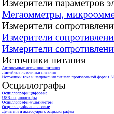
Измерители параметров э
Мегаомметры, микроомм
Измерители сопротивлени
Измерители сопротивлени
Измерители сопротивлени
Источники питания
Автономные источники питания
Линейные источники питания
Источники тока и напряжения сигнала произвольной формы А
Осциллографы
Осциллографы цифровые
USB-осциллографы
Осциллографы-мультиметры
Осциллографы аналоговые
Делители и аксессуары к осциллографам