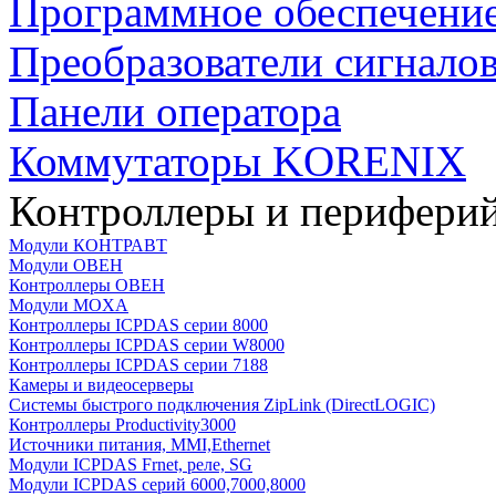
Программное обеспечени
Преобразователи сигнало
Панели оператора
Коммутаторы KORENIX
Контроллеры и периферий
Модули КОНТРАВТ
Модули ОВЕН
Контроллеры ОВЕН
Модули MOXA
Контроллеры ICPDAS серии 8000
Контроллеры ICPDAS серии W8000
Контроллеры ICPDAS серии 7188
Камеры и видеосерверы
Системы быстрого подключения ZipLink (DirectLOGIC)
Контроллеры Productivity3000
Источники питания, MMI,Ethernet
Модули ICPDAS Frnet, реле, SG
Модули ICPDAS серий 6000,7000,8000