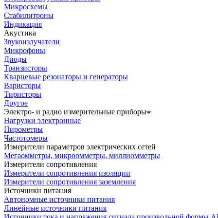
Микросхемы
Стабилитроны
Индикация
Акустика
Звукоизлучатели
Микрофоны
Диоды
Транзисторы
Кварцевые резонаторы и генераторы
Варисторы
Тиристоры
Другое
Электро- и радио измерительные приборы
Нагрузки электронные
Пирометры
Частотомеры
Измерители параметров электрических сетей
Мегаомметры, микроомметры, миллиомметры
Измерители сопротивления
Измерители сопротивления изоляции
Измерители сопротивления заземления
Источники питания
Автономные источники питания
Линейные источники питания
Источники тока и напряжения сигнала произвольной формы А