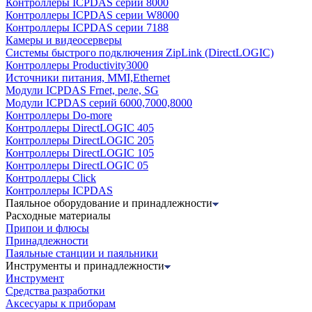
Контроллеры ICPDAS серии 8000
Контроллеры ICPDAS серии W8000
Контроллеры ICPDAS серии 7188
Камеры и видеосерверы
Системы быстрого подключения ZipLink (DirectLOGIC)
Контроллеры Productivity3000
Источники питания, MMI,Ethernet
Модули ICPDAS Frnet, реле, SG
Модули ICPDAS серий 6000,7000,8000
Контроллеры Do-more
Контроллеры DirectLOGIC 405
Контроллеры DirectLOGIC 205
Контроллеры DirectLOGIC 105
Контроллеры DirectLOGIC 05
Контроллеры Click
Контроллеры ICPDAS
Паяльное оборудование и принадлежности
Расходные материалы
Припои и флюсы
Принадлежности
Паяльные станции и паяльники
Инструменты и принадлежности
Инструмент
Средства разработки
Аксесуары к приборам