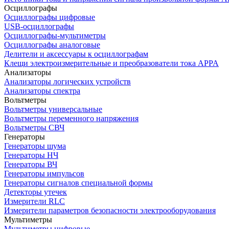
Осциллографы
Осциллографы цифровые
USB-осциллографы
Осциллографы-мультиметры
Осциллографы аналоговые
Делители и аксессуары к осциллографам
Клещи электроизмерительные и преобразователи тока APPA
Анализаторы
Анализаторы логических устройств
Анализаторы спектра
Вольтметры
Вольтметры универсальные
Вольтметры переменного напряжения
Вольтметры СВЧ
Генераторы
Генераторы шума
Генераторы НЧ
Генераторы ВЧ
Генераторы импульсов
Генераторы сигналов специальной формы
Детекторы утечек
Измерители RLC
Измерители параметров безопасности электрооборудования
Мультиметры
Мультиметры цифровые