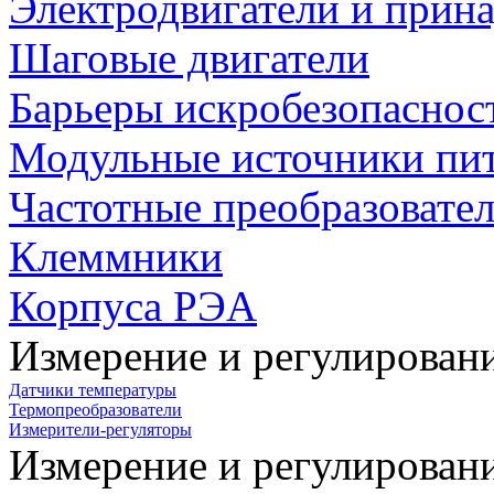
Электродвигатели и прин
Шаговые двигатели
Барьеры искробезопаснос
Модульные источники пи
Частотные преобразовате
Клеммники
Корпуса РЭА
Измерение и регулирован
Датчики температуры
Термопреобразователи
Измерители-регуляторы
Измерение и регулирован