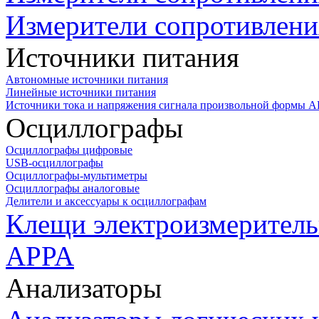
Измерители сопротивлени
Источники питания
Автономные источники питания
Линейные источники питания
Источники тока и напряжения сигнала произвольной формы А
Осциллографы
Осциллографы цифровые
USB-осциллографы
Осциллографы-мультиметры
Осциллографы аналоговые
Делители и аксессуары к осциллографам
Клещи электроизмеритель
APPA
Анализаторы