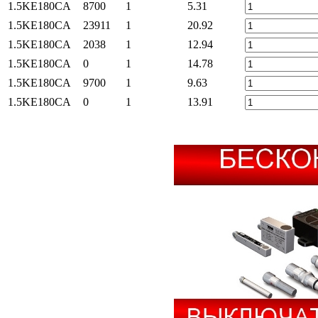
1.5KE180CA
8700
1
5.31
1.5KE180CA
23911
1
20.92
1.5KE180CA
2038
1
12.94
1.5KE180CA
0
1
14.78
1.5KE180CA
9700
1
9.63
1.5KE180CA
0
1
13.91