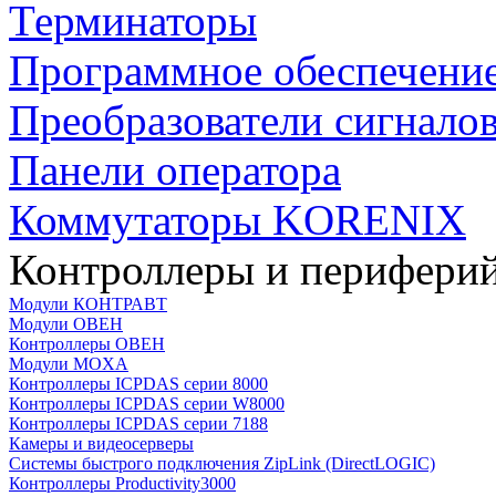
Терминаторы
Программное обеспечени
Преобразователи сигнало
Панели оператора
Коммутаторы KORENIX
Контроллеры и периферий
Модули КОНТРАВТ
Модули ОВЕН
Контроллеры ОВЕН
Модули MOXA
Контроллеры ICPDAS серии 8000
Контроллеры ICPDAS серии W8000
Контроллеры ICPDAS серии 7188
Камеры и видеосерверы
Системы быстрого подключения ZipLink (DirectLOGIC)
Контроллеры Productivity3000