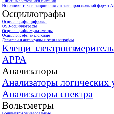
Линейные источники питания
Источники тока и напряжения сигнала произвольной формы А
Осциллографы
Осциллографы цифровые
USB-осциллографы
Осциллографы-мультиметры
Осциллографы аналоговые
Делители и аксессуары к осциллографам
Клещи электроизмеритель
APPA
Анализаторы
Анализаторы логических 
Анализаторы спектра
Вольтметры
Вольтметры универсальные