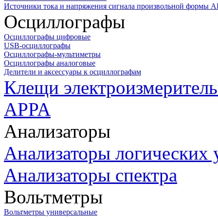
Источники тока и напряжения сигнала произвольной формы А
Осциллографы
Осциллографы цифровые
USB-осциллографы
Осциллографы-мультиметры
Осциллографы аналоговые
Делители и аксессуары к осциллографам
Клещи электроизмеритель
APPA
Анализаторы
Анализаторы логических 
Анализаторы спектра
Вольтметры
Вольтметры универсальные