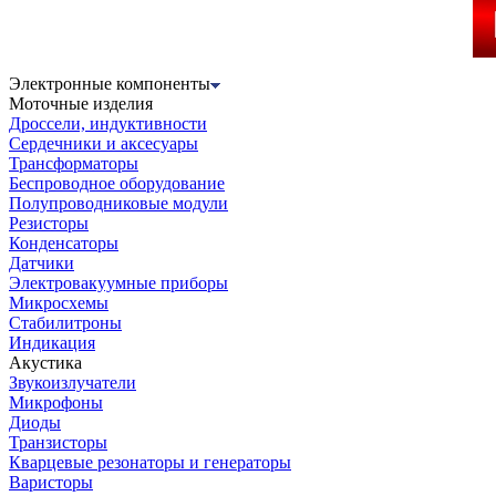
Электронные компоненты
Моточные изделия
Дроссели, индуктивности
Сердечники и аксесуары
Трансформаторы
Беспроводное оборудование
Полупроводниковые модули
Резисторы
Конденсаторы
Датчики
Электровакуумные приборы
Микросхемы
Стабилитроны
Индикация
Акустика
Звукоизлучатели
Микрофоны
Диоды
Транзисторы
Кварцевые резонаторы и генераторы
Варисторы