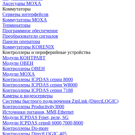
Аксесуары MOXA
Коммутаторы
Серверы интерфейсов
Коммутаторы MOXA
Терминаторы
Программное обеспечение
Преобразователи сигналов
Панели оператора
Коммутаторы KORENIX
Контроллеры и периферийные устройства
Модули КОНТРАВТ
Модули ОВЕН
Контроллеры ОВЕН
Модули MOXA
Контроллеры ICPDAS серии 8000
Контроллеры ICPDAS серии W8000
Контроллеры ICPDAS серии 7188
Камеры и видеосерверы
Системы быстрого подключения ZipLink (DirectLOGIC)
Контроллеры Productivity3000
Источники питания, MMI,Ethernet
Модули ICPDAS Frnet, реле, SG
Модули ICPDAS серий 6000,7000,8000
Контроллеры Do-more
Контроллеры DirectLOGIC 405