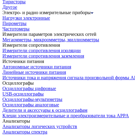
Тиристоры
Другое
Электро- и радио измерительные приборы
Нагрузки электронные
Пирометры
Частотомеры
Измерители параметров электрических сетей
Мегаомметры, микроомметры, миллиомметры
Измерители сопротивления
Измерители сопротивления изоляции
Измерители сопротивления заземления
Источники питания
Автономные источники питания
Линейные источники питания
Источники тока и напряжения сигнала произвольной формы А
Осциллографы
Осциллографы цифровые
USB-осциллографы
Осциллографы-мультиметры
Осциллографы аналоговые
Делители и аксессуары к осциллографам
Клещи электроизмерительные и преобразователи тока APPA
Анализаторы
Анализаторы логических устройств
Анализаторы спектра