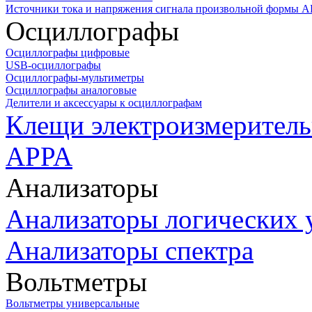
Источники тока и напряжения сигнала произвольной формы А
Осциллографы
Осциллографы цифровые
USB-осциллографы
Осциллографы-мультиметры
Осциллографы аналоговые
Делители и аксессуары к осциллографам
Клещи электроизмеритель
APPA
Анализаторы
Анализаторы логических 
Анализаторы спектра
Вольтметры
Вольтметры универсальные