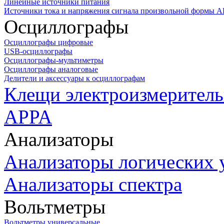
Линейные источники питания
Источники тока и напряжения сигнала произвольной формы А
Осциллографы
Осциллографы цифровые
USB-осциллографы
Осциллографы-мультиметры
Осциллографы аналоговые
Делители и аксессуары к осциллографам
Клещи электроизмеритель
APPA
Анализаторы
Анализаторы логических 
Анализаторы спектра
Вольтметры
Вольтметры универсальные