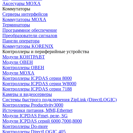
Аксесуары MOXA
Коммутаторы
Серверы интерфейсов
Коммутаторы MOXA
Терминаторы
Программное обеспечение
Преобразователи сигналов
Панели оператора
Коммутаторы KORENIX
Контроллеры и периферийные устройства
Модули КОНТРАВТ
Модули ОВЕН
Контроллеры ОВЕН
Модули MOXA
Контроллеры ICPDAS серии 8000
Контроллеры ICPDAS серии W8000
Контроллеры ICPDAS серии 7188
Камеры и видеосерверы
Системы быстрого подключения ZipLink (DirectLOGIC)
Контроллеры Productivity3000
Источники питания, MMI,Ethernet
Модули ICPDAS Frnet, реле, SG
Модули ICPDAS серий 6000,7000,8000
Контроллеры Do-more
Контроллеры DirectLOGIC 405