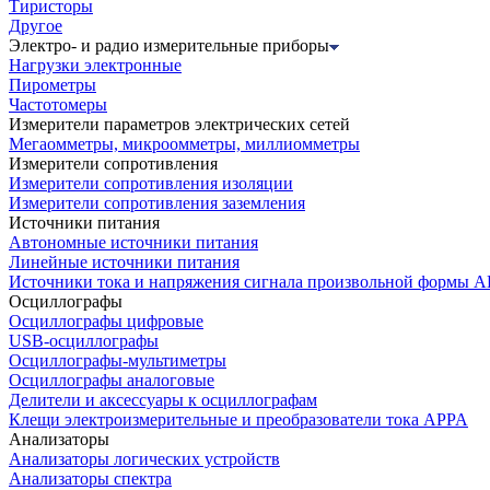
Тиристоры
Другое
Электро- и радио измерительные приборы
Нагрузки электронные
Пирометры
Частотомеры
Измерители параметров электрических сетей
Мегаомметры, микроомметры, миллиомметры
Измерители сопротивления
Измерители сопротивления изоляции
Измерители сопротивления заземления
Источники питания
Автономные источники питания
Линейные источники питания
Источники тока и напряжения сигнала произвольной формы А
Осциллографы
Осциллографы цифровые
USB-осциллографы
Осциллографы-мультиметры
Осциллографы аналоговые
Делители и аксессуары к осциллографам
Клещи электроизмерительные и преобразователи тока APPA
Анализаторы
Анализаторы логических устройств
Анализаторы спектра