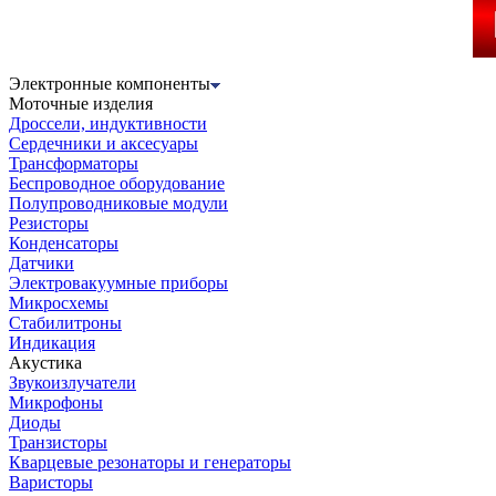
Электронные компоненты
Моточные изделия
Дроссели, индуктивности
Сердечники и аксесуары
Трансформаторы
Беспроводное оборудование
Полупроводниковые модули
Резисторы
Конденсаторы
Датчики
Электровакуумные приборы
Микросхемы
Стабилитроны
Индикация
Акустика
Звукоизлучатели
Микрофоны
Диоды
Транзисторы
Кварцевые резонаторы и генераторы
Варисторы