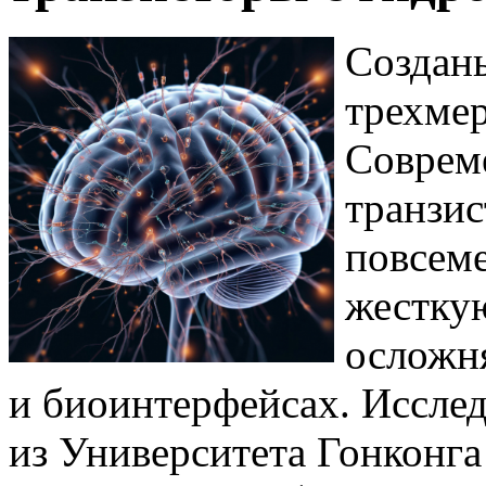
Создан
трехмер
Соврем
транзис
повсеме
жестку
осложн
и биоинтерфейсах. Иссле
из Университета Гонконг