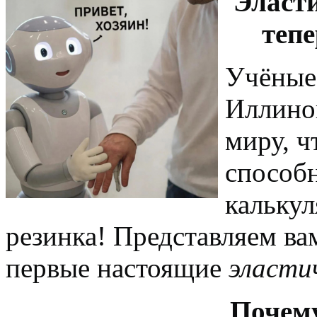
Эласт
тепе
Учёные 
Иллино
миру, 
способн
калькул
резинка! Представляем в
первые настоящие
эласти
Почему