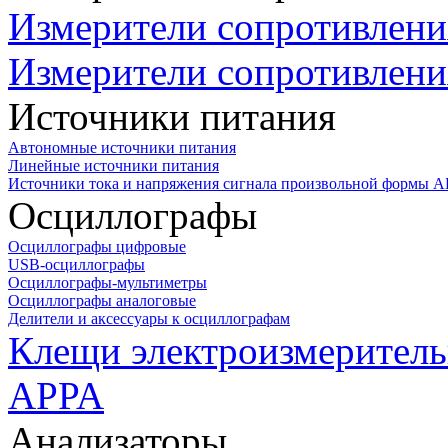
Измерители сопротивлени
Измерители сопротивлени
Источники питания
Автономные источники питания
Линейные источники питания
Источники тока и напряжения сигнала произвольной формы А
Осциллографы
Осциллографы цифровые
USB-осциллографы
Осциллографы-мультиметры
Осциллографы аналоговые
Делители и аксессуары к осциллографам
Клещи электроизмеритель
APPA
Анализаторы