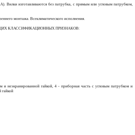
. Вилки изготавливаются без патрубка, с прямым или угловым патрубком,
реннего монтажа. Всеклиматического исполнения.
ЮЩИХ КЛАССИФИКАЦИОННЫХ ПРИЗНАКОВ:
ом и неэкранированной гайкой, 4 - приборная часть с угловым патрубком и
й гайкой