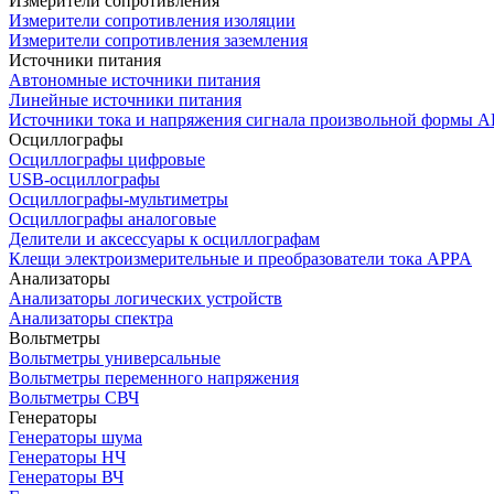
Измерители сопротивления
Измерители сопротивления изоляции
Измерители сопротивления заземления
Источники питания
Автономные источники питания
Линейные источники питания
Источники тока и напряжения сигнала произвольной формы А
Осциллографы
Осциллографы цифровые
USB-осциллографы
Осциллографы-мультиметры
Осциллографы аналоговые
Делители и аксессуары к осциллографам
Клещи электроизмерительные и преобразователи тока APPA
Анализаторы
Анализаторы логических устройств
Анализаторы спектра
Вольтметры
Вольтметры универсальные
Вольтметры переменного напряжения
Вольтметры СВЧ
Генераторы
Генераторы шума
Генераторы НЧ
Генераторы ВЧ