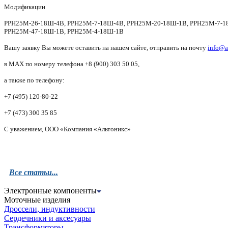
Модификации
РРН25М-26-18Ш-4В, РРН25М-7-18Ш-4В,
РРН25М-20-18Ш-1В, РРН25М-7-1
РРН25М-47-18Ш-1В,
РРН25М-4-18Ш-1В
Вашу заявку Вы можете оставить на нашем сайте, отправить на почту
info@a
в MAX по номеру телефона +8 (900) 303 50 05,
а также по телефону:
+7 (495) 120-80-22
+7 (473) 300 35 85
С уважением, ООО «Компания «Альтоникс»
Все статьи...
Электронные компоненты
Моточные изделия
Дроссели, индуктивности
Сердечники и аксесуары
Трансформаторы