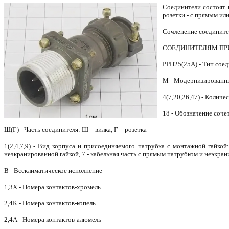
Соединители состоят 
розетки - с прямым ил
Сочленение соединител
СОЕДИНИТЕЛЯМ ПР
РРН25(25А) - Тип сое
М - Модернизированный
4(7,20,26,47) - Количе
18 - Обозначение сочет
Ш(Г) - Часть соединителя: Ш – вилка, Г – розетка
1(2,4,7,9) - Вид корпуса и присоединяемого патрубка с монтажной гайкой
неэкранированной гайкой, 7 - кабельная часть с прямым патрубком и неэкран
В - Всеклиматическое исполнение
1,3Х - Номера контактов-хромель
2,4К - Номера контактов-копель
2,4А - Номера контактов-алюмель