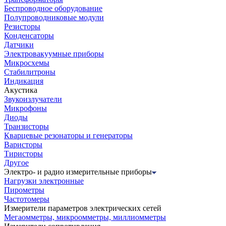
Беспроводное оборудование
Полупроводниковые модули
Резисторы
Конденсаторы
Датчики
Электровакуумные приборы
Микросхемы
Стабилитроны
Индикация
Акустика
Звукоизлучатели
Микрофоны
Диоды
Транзисторы
Кварцевые резонаторы и генераторы
Варисторы
Тиристоры
Другое
Электро- и радио измерительные приборы
Нагрузки электронные
Пирометры
Частотомеры
Измерители параметров электрических сетей
Мегаомметры, микроомметры, миллиомметры