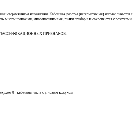
или негерметичном исполнении. Кабельная розетка (негерметичная) изготавливается с
сов- многошпоночная, многопозиционная, вилки приборные сочленяются с розетками
КЛАССИФИКАЦИОННЫХ ПРИЗНАКОВ:
 кожухом 8 - кабельная часть с угловым кожухом