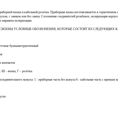
риборной вилки и кабельной розетки. Приборная вилка изготавливается в герметичном 
хом, с замком или без замка. Сочленение соединителей резьбовое, поляризация корпу
о варианта поляризации.
СВОЕНЫ УСЛОВНЫЕ ОБОЗНАЧЕНИЯ, КОТОРЫЕ СОСТОЯТ ИЗ СЛЕДУЮЩИХ 
я
сутствие буквынегерметичный
ов
я контактов
: Ш – вилка, Г – розетка
рисоединительного кожуха: 1 - приборная часть без кожуха 6 - кабельная часть с прямым
усах