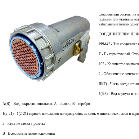
Соединители состоят из п
прямым или угловым кожу
кабельными только одног
СОЕДИНИТЕЛЯМ ПРИ
РРМ47 - Тип соединител
Г - Г - герметичный, От
102 - Количество контакт
2 - Обозначение сочетани
Ш(Г) - Часть соединителя
1(6,8) - Вид корпуса и п
A(B) - Вид покрытия контактов: А - золото, В - серебро
1(2-21) - 1(2-21) вариант положения поляризуюùих шпонок м шпоночных пазов в корп
3 - наличие замка в розетке
В - Всеклиматическое исполнение