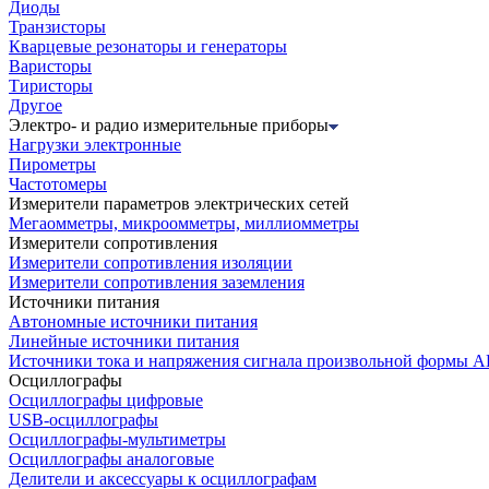
Диоды
Транзисторы
Кварцевые резонаторы и генераторы
Варисторы
Тиристоры
Другое
Электро- и радио измерительные приборы
Нагрузки электронные
Пирометры
Частотомеры
Измерители параметров электрических сетей
Мегаомметры, микроомметры, миллиомметры
Измерители сопротивления
Измерители сопротивления изоляции
Измерители сопротивления заземления
Источники питания
Автономные источники питания
Линейные источники питания
Источники тока и напряжения сигнала произвольной формы А
Осциллографы
Осциллографы цифровые
USB-осциллографы
Осциллографы-мультиметры
Осциллографы аналоговые
Делители и аксессуары к осциллографам