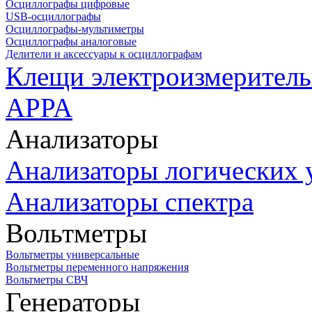
Осциллографы цифровые
USB-осциллографы
Осциллографы-мультиметры
Осциллографы аналоговые
Делители и аксессуары к осциллографам
Клещи электроизмеритель
APPA
Анализаторы
Анализаторы логических 
Анализаторы спектра
Вольтметры
Вольтметры универсальные
Вольтметры переменного напряжения
Вольтметры СВЧ
Генераторы