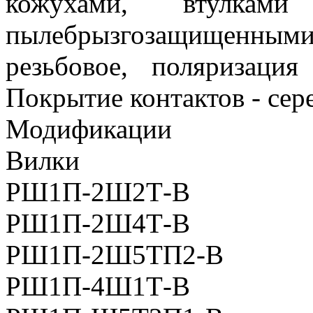
кожухами, втулка
пылебрызгозащищенным
резьбовое, поляризаци
Покрытие контактов - сер
Модификации
Вилки
РШ1П-2Ш2Т-В
РШ1П-2Ш4Т-В
РШ1П-2Ш5ТП2-В
РШ1П-4Ш1Т-В