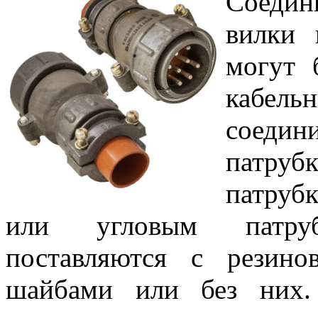
Соедин
вилки 
могут 
кабел
соедин
патру
патрубк
или угловым патру
поставляются с резин
шайбами или без них.