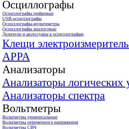
Осциллографы
Осциллографы цифровые
USB-осциллографы
Осциллографы-мультиметры
Осциллографы аналоговые
Делители и аксессуары к осциллографам
Клещи электроизмеритель
APPA
Анализаторы
Анализаторы логических 
Анализаторы спектра
Вольтметры
Вольтметры универсальные
Вольтметры переменного напряжения
Вольтметры СВЧ