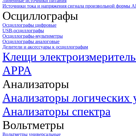
Линейные источники питания
Источники тока и напряжения сигнала произвольной формы А
Осциллографы
Осциллографы цифровые
USB-осциллографы
Осциллографы-мультиметры
Осциллографы аналоговые
Делители и аксессуары к осциллографам
Клещи электроизмеритель
APPA
Анализаторы
Анализаторы логических 
Анализаторы спектра
Вольтметры
Вольтметры универсальные