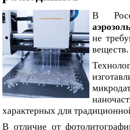
В Рос
аэрозол
не треб
веществ.
Техноло
изгота
микродат
наноча
характерных для традиционной
В отличие от фотолитографи