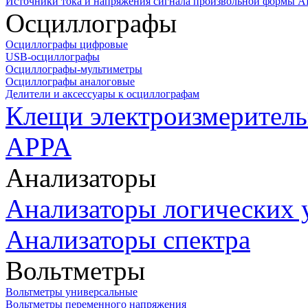
Источники тока и напряжения сигнала произвольной формы А
Осциллографы
Осциллографы цифровые
USB-осциллографы
Осциллографы-мультиметры
Осциллографы аналоговые
Делители и аксессуары к осциллографам
Клещи электроизмеритель
APPA
Анализаторы
Анализаторы логических 
Анализаторы спектра
Вольтметры
Вольтметры универсальные
Вольтметры переменного напряжения