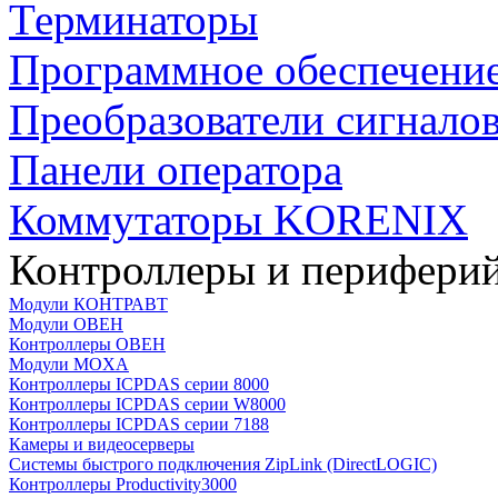
Терминаторы
Программное обеспечени
Преобразователи сигнало
Панели оператора
Коммутаторы KORENIX
Контроллеры и периферий
Модули КОНТРАВТ
Модули ОВЕН
Контроллеры ОВЕН
Модули MOXA
Контроллеры ICPDAS серии 8000
Контроллеры ICPDAS серии W8000
Контроллеры ICPDAS серии 7188
Камеры и видеосерверы
Системы быстрого подключения ZipLink (DirectLOGIC)
Контроллеры Productivity3000