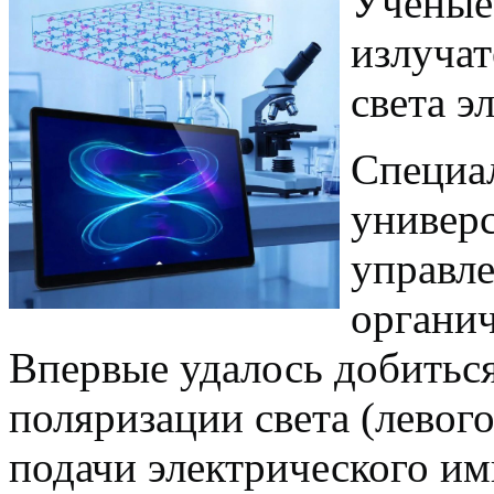
Учёные
излуча
света э
Специа
универс
управл
органи
Впервые удалось добитьс
поляризации света (левог
подачи электрического имп