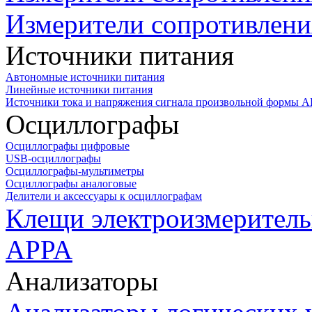
Измерители сопротивлени
Источники питания
Автономные источники питания
Линейные источники питания
Источники тока и напряжения сигнала произвольной формы А
Осциллографы
Осциллографы цифровые
USB-осциллографы
Осциллографы-мультиметры
Осциллографы аналоговые
Делители и аксессуары к осциллографам
Клещи электроизмеритель
APPA
Анализаторы