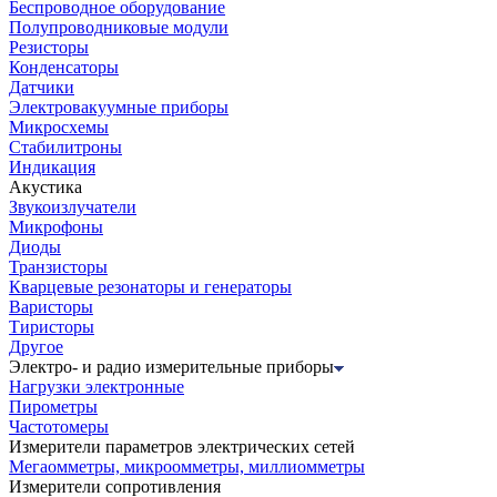
Беспроводное оборудование
Полупроводниковые модули
Резисторы
Конденсаторы
Датчики
Электровакуумные приборы
Микросхемы
Стабилитроны
Индикация
Акустика
Звукоизлучатели
Микрофоны
Диоды
Транзисторы
Кварцевые резонаторы и генераторы
Варисторы
Тиристоры
Другое
Электро- и радио измерительные приборы
Нагрузки электронные
Пирометры
Частотомеры
Измерители параметров электрических сетей
Мегаомметры, микроомметры, миллиомметры
Измерители сопротивления