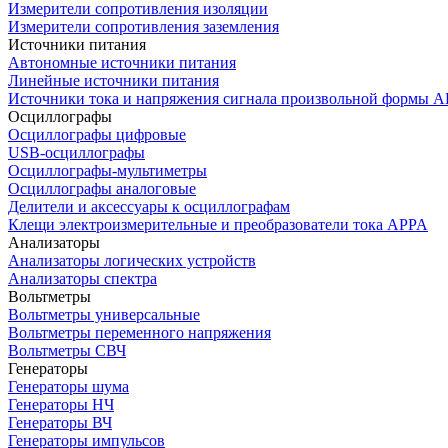
Измерители сопротивления изоляции
Измерители сопротивления заземления
Источники питания
Автономные источники питания
Линейные источники питания
Источники тока и напряжения сигнала произвольной формы А
Осциллографы
Осциллографы цифровые
USB-осциллографы
Осциллографы-мультиметры
Осциллографы аналоговые
Делители и аксессуары к осциллографам
Клещи электроизмерительные и преобразователи тока APPA
Анализаторы
Анализаторы логических устройств
Анализаторы спектра
Вольтметры
Вольтметры универсальные
Вольтметры переменного напряжения
Вольтметры СВЧ
Генераторы
Генераторы шума
Генераторы НЧ
Генераторы ВЧ
Генераторы импульсов