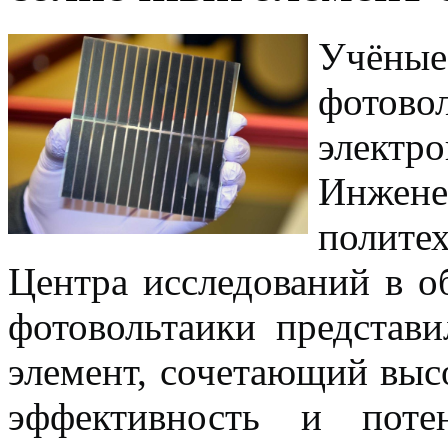
Учён
фотов
элект
Инжен
полите
Центра исследований в о
фотовольтаики
представ
элемент, сочетающий вы
эффективность и поте