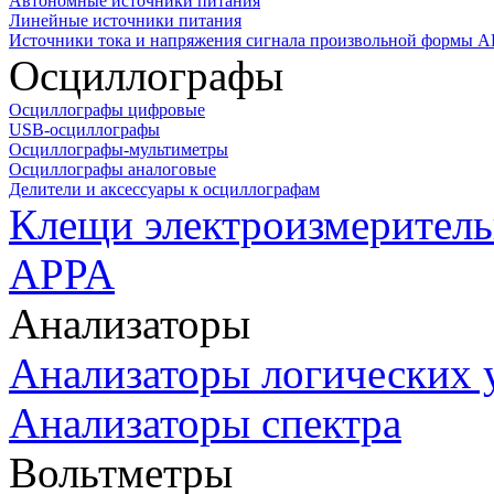
Автономные источники питания
Линейные источники питания
Источники тока и напряжения сигнала произвольной формы А
Осциллографы
Осциллографы цифровые
USB-осциллографы
Осциллографы-мультиметры
Осциллографы аналоговые
Делители и аксессуары к осциллографам
Клещи электроизмеритель
APPA
Анализаторы
Анализаторы логических 
Анализаторы спектра
Вольтметры