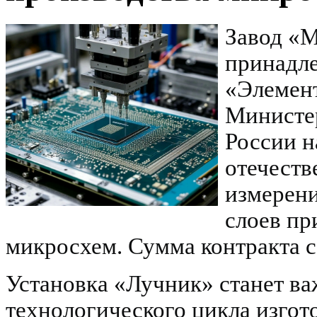
Завод «М
принадл
«Элемент
Министе
России н
отечеств
измерен
слоев пр
микросхем. Сумма контракта с
Установка «Лучник» станет в
технологического цикла изгот