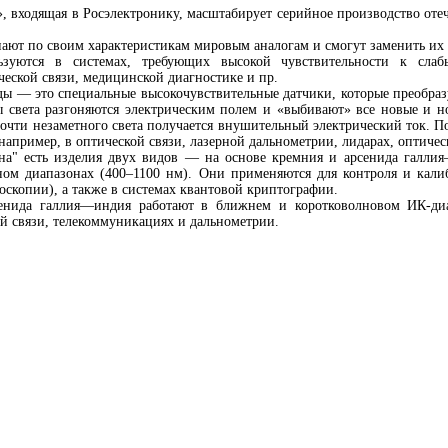
 входящая в Росэлектронику, масштабирует серийное производство оте
ают по своим характеристикам мировым аналогам и смогут заменить их 
уются в системах, требующих высокой чувствительности к слаб
ческой связи, медицинской диагностике и пр.
— это специальные высокочувствительные датчики, которые преобразу
 света разгоняются электрическим полем и «выбивают» все новые и но
почти незаметного света получается внушительный электрический ток. 
например, в оптической связи, лазерной дальнометрии, лидарах, оптичес
" есть изделия двух видов — на основе кремния и арсенида галли
ом диапазонах (400–1100 нм). Они применяются для контроля и калиб
оскопии), а также в системах квантовой криптографии.
енида галлия—индия работают в ближнем и коротковолновом ИК-диа
й связи, телекоммуникациях и дальнометрии.