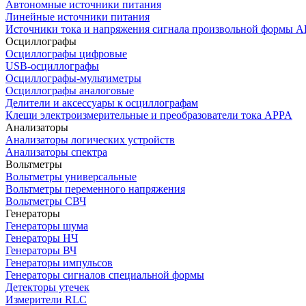
Автономные источники питания
Линейные источники питания
Источники тока и напряжения сигнала произвольной формы А
Осциллографы
Осциллографы цифровые
USB-осциллографы
Осциллографы-мультиметры
Осциллографы аналоговые
Делители и аксессуары к осциллографам
Клещи электроизмерительные и преобразователи тока APPA
Анализаторы
Анализаторы логических устройств
Анализаторы спектра
Вольтметры
Вольтметры универсальные
Вольтметры переменного напряжения
Вольтметры СВЧ
Генераторы
Генераторы шума
Генераторы НЧ
Генераторы ВЧ
Генераторы импульсов
Генераторы сигналов специальной формы
Детекторы утечек
Измерители RLC