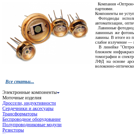
Компания «Оптрон»,
партиями.
Компоненты не уступ
Фотодиоды использ
автоматизации, опти
Лавинные фотодиоды 
лавинных же фотоны
лавины. В итоге из 
слабое излучение — 
В линейке "Оптрона
ближнем инфракрасн
томографии и спектр
ЛФД на основе арс
волоконно-оптическо
Все статьи...
Электронные компоненты
Моточные изделия
Дроссели, индуктивности
Сердечники и аксесуары
Трансформаторы
Беспроводное оборудование
Полупроводниковые модули
Резисторы