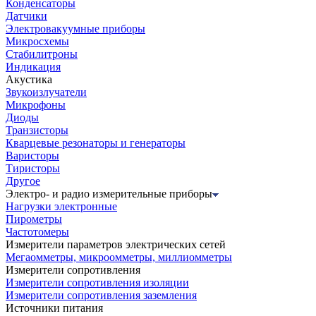
Конденсаторы
Датчики
Электровакуумные приборы
Микросхемы
Стабилитроны
Индикация
Акустика
Звукоизлучатели
Микрофоны
Диоды
Транзисторы
Кварцевые резонаторы и генераторы
Варисторы
Тиристоры
Другое
Электро- и радио измерительные приборы
Нагрузки электронные
Пирометры
Частотомеры
Измерители параметров электрических сетей
Мегаомметры, микроомметры, миллиомметры
Измерители сопротивления
Измерители сопротивления изоляции
Измерители сопротивления заземления
Источники питания