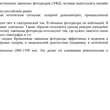
чественных лавинных фотодиодов (ЛФД), которые выпускались малыми
на российском рынке.
ым оптическим сигналам: лазерной дальнометрии, промышленной
ют свет в электрический ток. В обычных фотодиодах он небольшой. В
вые электроны. Таким образом получается цепная реакция наподобие
Поэтому лавинные фотодиоды используют там, где нужно заметить очень
ких томографах и т.п.
я—индия. Кремниевые лавинные фотодиоды эффективны в видимом и
ровки лазеров, в медицинской диагностике (например, в оптической
пазонах (900–1700 нм). Это делает их ключевыми компонентами в