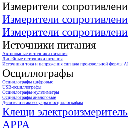
Измерители сопротивлени
Измерители сопротивлени
Измерители сопротивлени
Источники питания
Автономные источники питания
Линейные источники питания
Источники тока и напряжения сигнала произвольной формы А
Осциллографы
Осциллографы цифровые
USB-осциллографы
Осциллографы-мультиметры
Осциллографы аналоговые
Делители и аксессуары к осциллографам
Клещи электроизмеритель
APPA