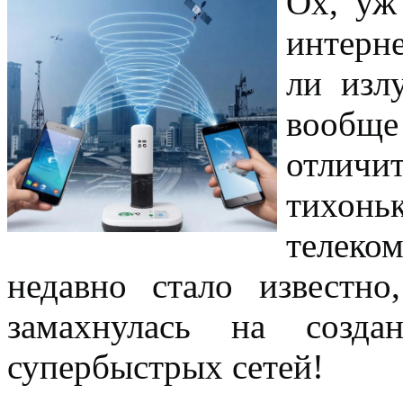
Ох, уж
интерн
ли изл
вообще
отличи
тихонь
телеко
недавно стало известн
замахнулась на созда
супербыстрых сетей!