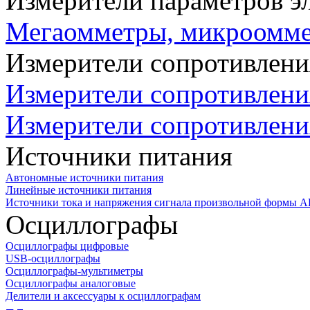
Измерители параметров э
Мегаомметры, микроомм
Измерители сопротивлени
Измерители сопротивлени
Измерители сопротивлени
Источники питания
Автономные источники питания
Линейные источники питания
Источники тока и напряжения сигнала произвольной формы А
Осциллографы
Осциллографы цифровые
USB-осциллографы
Осциллографы-мультиметры
Осциллографы аналоговые
Делители и аксессуары к осциллографам