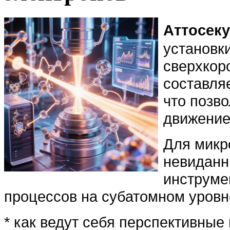
Аттосек
установк
сверхкор
составля
что позв
движение
Для микр
невиданн
инструме
процессов на субатомном уровн
* как ведут себя перспективны