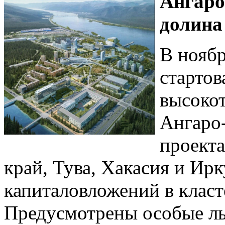
Ангаро
долина
В ноябр
стартов
высоко
Ангаро
проект
край, Тува, Хакасия и Ир
капиталовложений в клас
Предусмотрены особые ль