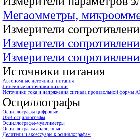
Измерители параметров э
Мегаомметры, микроомм
Измерители сопротивлени
Измерители сопротивлени
Измерители сопротивлени
Источники питания
Автономные источники питания
Линейные источники питания
Источники тока и напряжения сигнала произвольной формы А
Осциллографы
Осциллографы цифровые
USB-осциллографы
Осциллографы-мультиметры
Осциллографы аналоговые
Делители и аксессуары к осциллографам