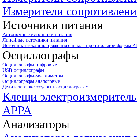
Измерители сопротивлени
Источники питания
Автономные источники питания
Линейные источники питания
Источники тока и напряжения сигнала произвольной формы А
Осциллографы
Осциллографы цифровые
USB-осциллографы
Осциллографы-мультиметры
Осциллографы аналоговые
Делители и аксессуары к осциллографам
Клещи электроизмеритель
APPA
Анализаторы