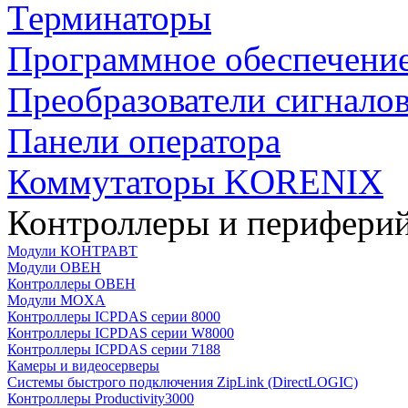
Терминаторы
Программное обеспечени
Преобразователи сигнало
Панели оператора
Коммутаторы KORENIX
Контроллеры и периферий
Модули КОНТРАВТ
Модули ОВЕН
Контроллеры ОВЕН
Модули MOXA
Контроллеры ICPDAS серии 8000
Контроллеры ICPDAS серии W8000
Контроллеры ICPDAS серии 7188
Камеры и видеосерверы
Системы быстрого подключения ZipLink (DirectLOGIC)
Контроллеры Productivity3000