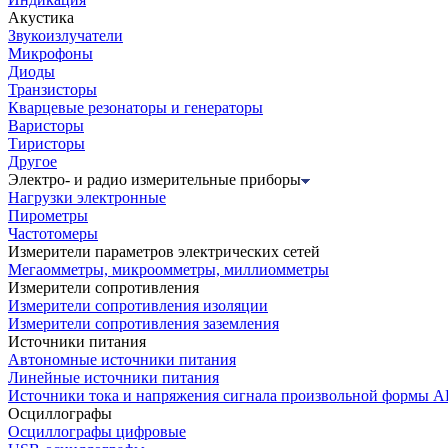
Акустика
Звукоизлучатели
Микрофоны
Диоды
Транзисторы
Кварцевые резонаторы и генераторы
Варисторы
Тиристоры
Другое
Электро- и радио измерительные приборы
Нагрузки электронные
Пирометры
Частотомеры
Измерители параметров электрических сетей
Мегаомметры, микроомметры, миллиомметры
Измерители сопротивления
Измерители сопротивления изоляции
Измерители сопротивления заземления
Источники питания
Автономные источники питания
Линейные источники питания
Источники тока и напряжения сигнала произвольной формы А
Осциллографы
Осциллографы цифровые