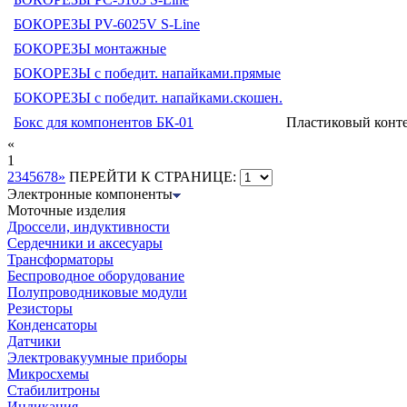
БОКОРЕЗЫ PV-6025V S-Line
БОКОРЕЗЫ монтажные
БОКОРЕЗЫ с победит. напайками.прямые
БОКОРЕЗЫ с победит. напайками.скошен.
Бокс для компонентов БК-01
Пластиковый конте
«
1
2
3
4
5
6
7
8
»
ПЕРЕЙТИ К СТРАНИЦЕ:
Электронные компоненты
Моточные изделия
Дроссели, индуктивности
Сердечники и аксесуары
Трансформаторы
Беспроводное оборудование
Полупроводниковые модули
Резисторы
Конденсаторы
Датчики
Электровакуумные приборы
Микросхемы
Стабилитроны
Индикация