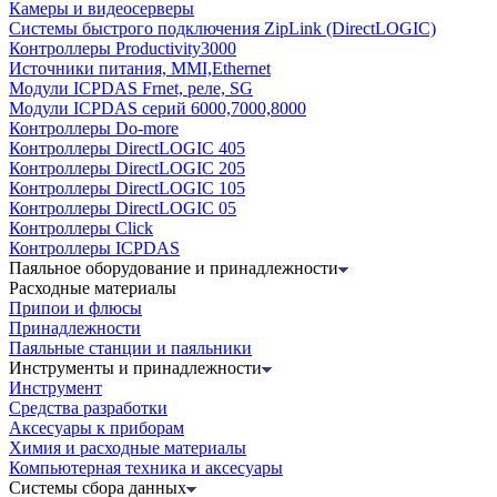
Камеры и видеосерверы
Системы быстрого подключения ZipLink (DirectLOGIC)
Контроллеры Productivity3000
Источники питания, MMI,Ethernet
Модули ICPDAS Frnet, реле, SG
Модули ICPDAS серий 6000,7000,8000
Контроллеры Do-more
Контроллеры DirectLOGIC 405
Контроллеры DirectLOGIC 205
Контроллеры DirectLOGIC 105
Контроллеры DirectLOGIC 05
Контроллеры Click
Контроллеры ICPDAS
Паяльное оборудование и принадлежности
Расходные материалы
Припои и флюсы
Принадлежности
Паяльные станции и паяльники
Инструменты и принадлежности
Инструмент
Средства разработки
Аксесуары к приборам
Химия и расходные материалы
Компьютерная техника и аксесуары
Системы сбора данных