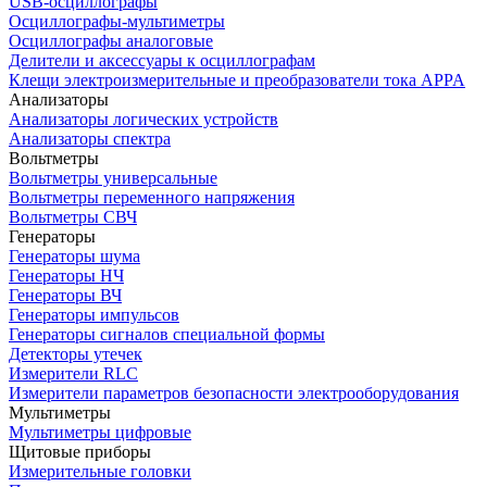
USB-осциллографы
Осциллографы-мультиметры
Осциллографы аналоговые
Делители и аксессуары к осциллографам
Клещи электроизмерительные и преобразователи тока APPA
Анализаторы
Анализаторы логических устройств
Анализаторы спектра
Вольтметры
Вольтметры универсальные
Вольтметры переменного напряжения
Вольтметры СВЧ
Генераторы
Генераторы шума
Генераторы НЧ
Генераторы ВЧ
Генераторы импульсов
Генераторы сигналов специальной формы
Детекторы утечек
Измерители RLC
Измерители параметров безопасности электрооборудования
Мультиметры
Мультиметры цифровые
Щитовые приборы
Измерительные головки