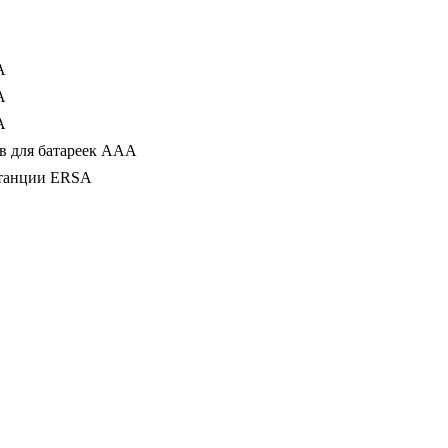
А
А
А
в для батареек AAA
станции ERSA